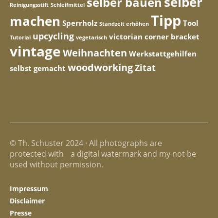
selber
selber bauen
Reinigungsstift
Schleifmittel
Tipp
machen
Sperrholz
Tool
Standzeit erhöhen
upcycling
victorian corner bracket
Tutorial
vegetarisch
vintage
Weihnachten
Werkstattgehilfen
woodworking
Zitat
selbst gemacht
© Th. Schuster 2024 · All photographs are
protected with a digital watermark and my not be
used without permission.
Impressum
Disclaimer
Presse