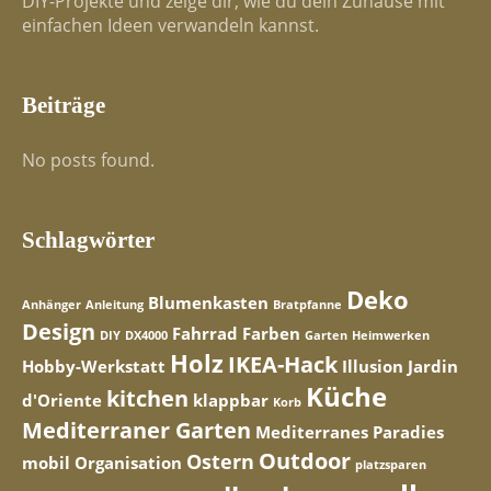
DIY-Projekte und zeige dir, wie du dein Zuhause mit
einfachen Ideen verwandeln kannst.
Beiträge
No posts found.
Schlagwörter
Deko
Blumenkasten
Anhänger
Anleitung
Bratpfanne
Design
Fahrrad
Farben
DIY
DX4000
Garten
Heimwerken
Holz
IKEA-Hack
Hobby-Werkstatt
Illusion
Jardin
Küche
kitchen
d'Oriente
klappbar
Korb
Mediterraner Garten
Mediterranes Paradies
Outdoor
Ostern
mobil
Organisation
platzsparen