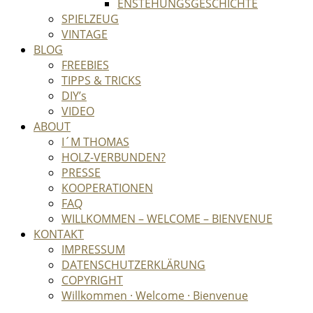
ENSTEHUNGSGESCHICHTE
SPIELZEUG
VINTAGE
BLOG
FREEBIES
TIPPS & TRICKS
DIY’s
VIDEO
ABOUT
I´M THOMAS
HOLZ-VERBUNDEN?
PRESSE
KOOPERATIONEN
FAQ
WILLKOMMEN – WELCOME – BIENVENUE
KONTAKT
IMPRESSUM
DATENSCHUTZERKLÄRUNG
COPYRIGHT
Willkommen · Welcome · Bienvenue