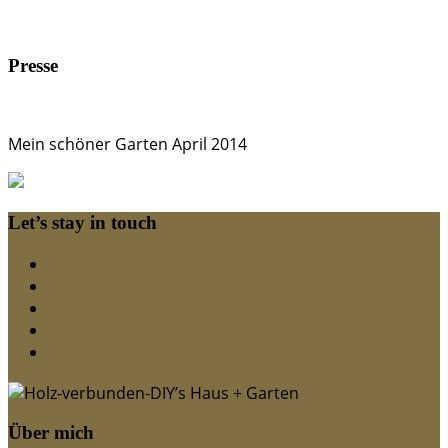
Presse
Mein schöner Garten April 2014
Let’s stay in touch
Facebook
YouTube
Pinterest
LinkedIn
Tumblr
Über mich