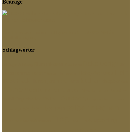
Beiträge
Das Herzstück meiner Hobbywerkstatt: DX4000 Mobile
Staubabsaugung
Schlagwörter
Deko
Design
Blumenkasten
Anhänger
Anleitung
Bratpfanne
DIY
Holz
Fahrrad
Farben
Hobby-Werkstatt
DX4000
Garten
Heimwerken
IKEA-Hack
kitchen
Illusion
Jardin d'Oriente
klappbar
Korb
Küche
Mediterraner Garten
Mediterranes Paradies
Outdoor
Ostern
mobil
Organisation
platzsparen
Reinigungsstift
selber machen
selber bauen
Schleifmittel
Tipp
upcycling
Sperrholz
Tool
Standzeit erhöhen
Tutorial
vintage
victorian corner bracket