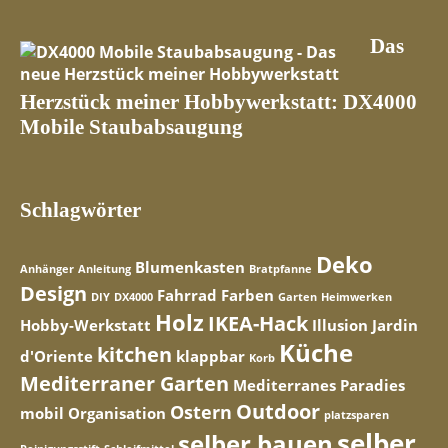
Das
Herzstück meiner Hobbywerkstatt: DX4000
Mobile Staubabsaugung
Schlagwörter
Deko
Blumenkasten
Anhänger
Anleitung
Bratpfanne
Design
Fahrrad
Farben
DIY
DX4000
Garten
Heimwerken
Holz
IKEA-Hack
Hobby-Werkstatt
Illusion
Jardin
Küche
kitchen
d'Oriente
klappbar
Korb
Mediterraner Garten
Mediterranes Paradies
Outdoor
Ostern
mobil
Organisation
platzsparen
selber
selber bauen