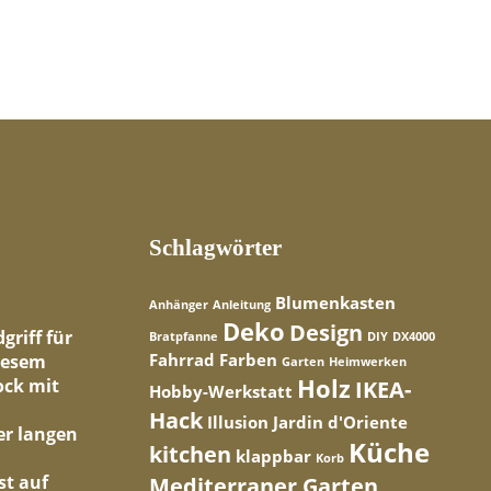
Schlagwörter
Blumenkasten
Anhänger
Anleitung
Deko
Design
Bratpfanne
DIY
DX4000
Fahrrad
Farben
Garten
Heimwerken
Holz
IKEA-
Hobby-Werkstatt
Hack
Illusion
Jardin d'Oriente
Küche
kitchen
klappbar
Korb
Mediterraner Garten