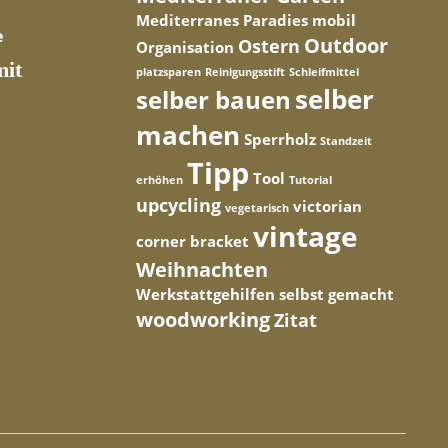
Mediterranes Paradies
mobil
Outdoor
Ostern
Organisation
mit
platzsparen
Reinigungsstift
Schleifmittel
selber
selber bauen
machen
Sperrholz
Standzeit
Tipp
Tool
erhöhen
Tutorial
upcycling
victorian
vegetarisch
vintage
corner bracket
Weihnachten
Werkstattgehilfen selbst gemacht
woodworking
Zitat