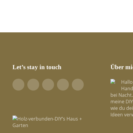
Let’s stay in touch
Über mi
Hallo
Facebook
YouTube
Pinterest
LinkedIn
Tumblr
Hand
bei Nacht.
meine DIY-
wie du de
Ideen ver