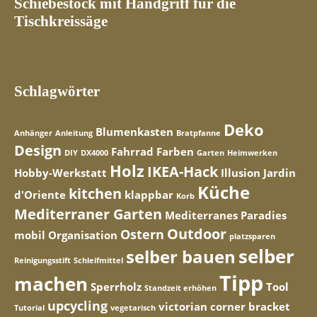
Schiebestock mit Handgriff für die
Tischkreissäge
Schlagwörter
Deko
Blumenkasten
Anhänger
Anleitung
Bratpfanne
Design
Fahrrad
Farben
DIY
DX4000
Garten
Heimwerken
Holz
IKEA-Hack
Hobby-Werkstatt
Illusion
Jardin
Küche
kitchen
d'Oriente
klappbar
Korb
Mediterraner Garten
Mediterranes Paradies
Outdoor
Ostern
mobil
Organisation
platzsparen
selber
selber bauen
Reinigungsstift
Schleifmittel
Tipp
machen
Sperrholz
Tool
Standzeit erhöhen
upcycling
victorian corner bracket
Tutorial
vegetarisch