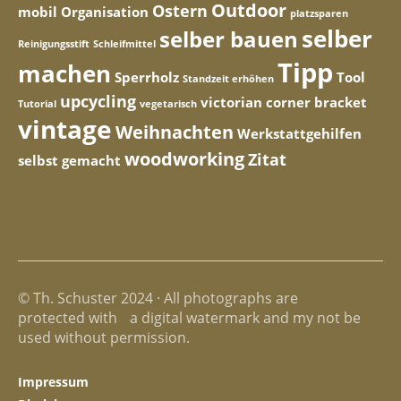
Outdoor
Ostern
mobil
Organisation
platzsparen
selber
selber bauen
Reinigungsstift
Schleifmittel
Tipp
machen
Sperrholz
Tool
Standzeit erhöhen
upcycling
victorian corner bracket
Tutorial
vegetarisch
vintage
Weihnachten
Werkstattgehilfen
woodworking
Zitat
selbst gemacht
© Th. Schuster 2024 · All photographs are
protected with a digital watermark and my not be
used without permission.
Impressum