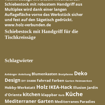
Schiebestock mit Handgriff für die
Tischkreissäge
Schlagwörter
Deko
Blumenkasten
Anhänger
Anleitung
Bratpfanne
Design
Fahrrad
Farben
DIY
DX4000
Garten
Heimwerken
Holz
IKEA-Hack
Hobby-Werkstatt
Illusion
Jardin
Küche
kitchen
d'Oriente
klappbar
Korb
Mediterraner Garten
Mediterranes Paradies